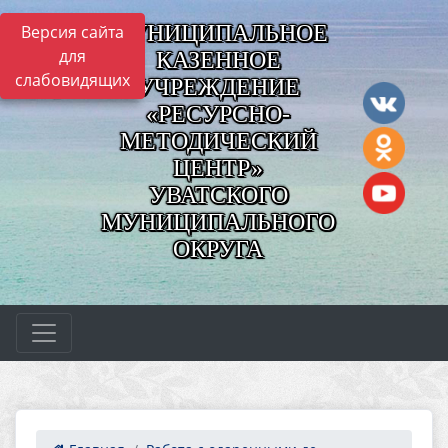
МУНИЦИПАЛЬНОЕ
Версия сайта
для
КАЗЕННОЕ
слабовидящих
УЧРЕЖДЕНИЕ
«РЕСУРСНО-
МЕТОДИЧЕСКИЙ
ЦЕНТР»
УВАТСКОГО
МУНИЦИПАЛЬНОГО
ОКРУГА