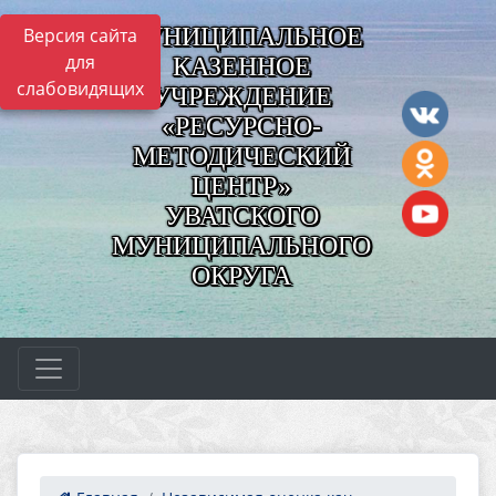
МУНИЦИПАЛЬНОЕ
Версия сайта
для
КАЗЕННОЕ
слабовидящих
УЧРЕЖДЕНИЕ
«РЕСУРСНО-
МЕТОДИЧЕСКИЙ
ЦЕНТР»
УВАТСКОГО
МУНИЦИПАЛЬНОГО
ОКРУГА