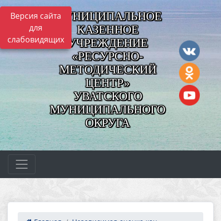
МУНИЦИПАЛЬНОЕ
Версия сайта
для
КАЗЕННОЕ
слабовидящих
УЧРЕЖДЕНИЕ
«РЕСУРСНО-
МЕТОДИЧЕСКИЙ
ЦЕНТР»
УВАТСКОГО
МУНИЦИПАЛЬНОГО
ОКРУГА