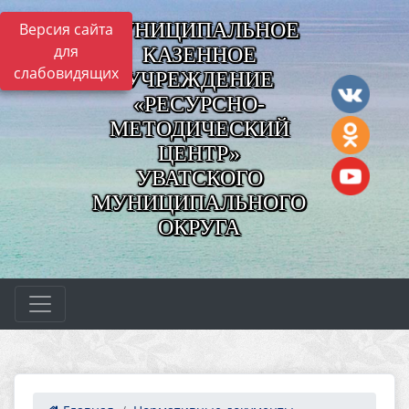
МУНИЦИПАЛЬНОЕ
Версия сайта
для
КАЗЕННОЕ
слабовидящих
УЧРЕЖДЕНИЕ
«РЕСУРСНО-
МЕТОДИЧЕСКИЙ
ЦЕНТР»
УВАТСКОГО
МУНИЦИПАЛЬНОГО
ОКРУГА