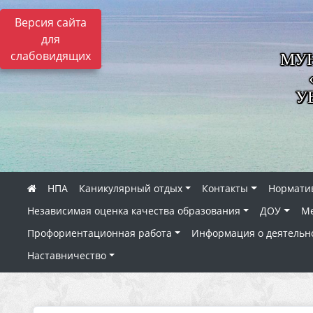
Версия сайта
для
слабовидящих
МУН
У
НПА
Каникулярный отдых
Контакты
Нормати
Независимая оценка качества образования
ДОУ
Ме
Профориентационная работа
Информация о деятельн
Наставничество