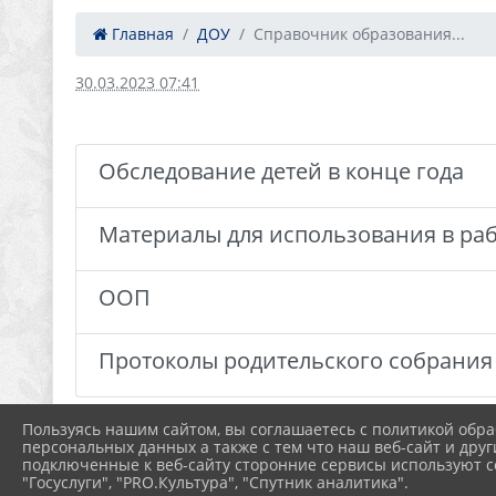
Главная
ДОУ
Справочник образования...
30.03.2023 07:41
Обследование детей в конце года
Материалы для использования в ра
ООП
Протоколы родительского собрания
Пользуясь нашим сайтом, вы соглашаетесь с политикой обра
персональных данных а также с тем что наш веб-сайт и друг
подключенные к веб-сайту сторонние сервисы используют co
"Госуслуги", "PRO.Культура", "Спутник аналитика".