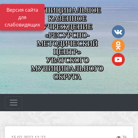
МУНИЦИПАЛЬНОЕ
Версия сайта
для
КАЗЕННОЕ
слабовидящих
УЧРЕЖДЕНИЕ
«РЕСУРСНО-
МЕТОДИЧЕСКИЙ
ЦЕНТР»
УВАТСКОГО
МУНИЦИПАЛЬНОГО
ОКРУГА
15.02.2022 11:22
76