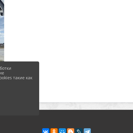
ботки
ие
okies такие как