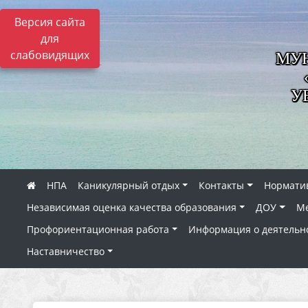
Версия сайта
для
слабовидящих
МУН
У
НПА
Каникулярный отдых
Контакты
Нормати
Независимая оценка качества образования
ДОУ
Ме
Профориентационная работа
Информация о деятельн
Наставничество