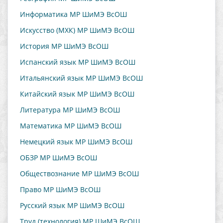
Информатика МР ШиМЭ ВсОШ
Искусство (МХК) МР ШиМЭ ВсОШ
История МР ШиМЭ ВсОШ
Испанский язык МР ШиМЭ ВсОШ
Итальянский язык МР ШиМЭ ВсОШ
Китайский язык МР ШиМЭ ВсОШ
Литература МР ШиМЭ ВсОШ
Математика МР ШиМЭ ВсОШ
Немецкий язык МР ШиМЭ ВсОШ
ОБЗР МР ШиМЭ ВсОШ
Обществознание МР ШиМЭ ВсОШ
Право МР ШиМЭ ВсОШ
Русский язык МР ШиМЭ ВсОШ
Труд (технология) МР ШиМЭ ВсОШ