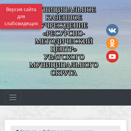
МУНИЦИПАЛЬНОЕ
Версия сайта
для
КАЗЕННОЕ
слабовидящих
УЧРЕЖДЕНИЕ
«РЕСУРСНО-
МЕТОДИЧЕСКИЙ
ЦЕНТР»
УВАТСКОГО
МУНИЦИПАЛЬНОГО
ОКРУГА