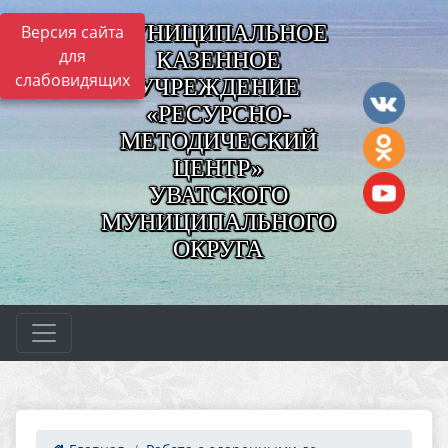
МУНИЦИПАЛЬНОЕ
Версия сайта
для
КАЗЕННОЕ
слабовидящих
УЧРЕЖДЕНИЕ
«РЕСУРСНО-
МЕТОДИЧЕСКИЙ
ЦЕНТР»
УВАТСКОГО
МУНИЦИПАЛЬНОГО
ОКРУГА