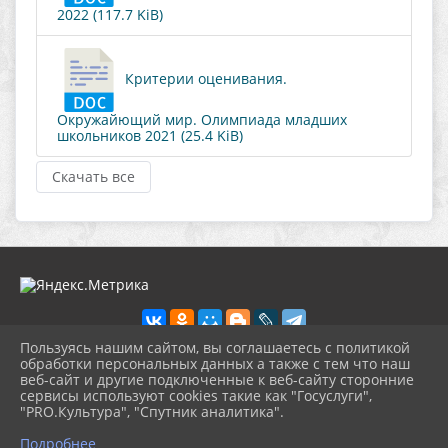
2022 (117.7 KiB)
Критерии оценивания.
Окружайющий мир. Олимпиада младших
школьников 2021 (25.4 KiB)
Скачать все
Пользуясь нашим сайтом, вы соглашаетесь с политикой
обработки персональных данных а также с тем что наш
веб-сайт и другие подключенные к веб-сайту сторонние
2026 г. rmc-uvat.ru
сервисы используют cookies такие как "Госуслуги",
Вход
"PRO.Культура", "Спутник аналитика".
Карта сайта
^
Политика обработки персональных данных
Подробнее