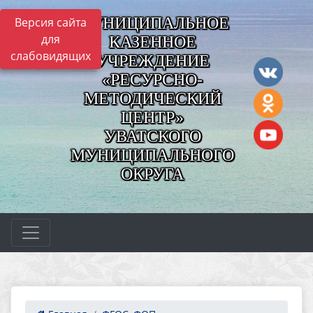
МУНИЦИПАЛЬНОЕ
Версия сайта
для
КАЗЕННОЕ
слабовидящих
УЧРЕЖДЕНИЕ
«РЕСУРСНО-
МЕТОДИЧЕСКИЙ
ЦЕНТР»
УВАТСКОГО
МУНИЦИПАЛЬНОГО
ОКРУГА