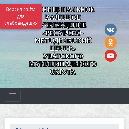
МУНИЦИПАЛЬНОЕ
Версия сайта
для
КАЗЕННОЕ
слабовидящих
УЧРЕЖДЕНИЕ
«РЕСУРСНО-
МЕТОДИЧЕСКИЙ
ЦЕНТР»
УВАТСКОГО
МУНИЦИПАЛЬНОГО
ОКРУГА