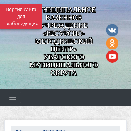
МУНИЦИПАЛЬНОЕ
Версия сайта
для
КАЗЕННОЕ
слабовидящих
УЧРЕЖДЕНИЕ
«РЕСУРСНО-
МЕТОДИЧЕСКИЙ
ЦЕНТР»
УВАТСКОГО
МУНИЦИПАЛЬНОГО
ОКРУГА